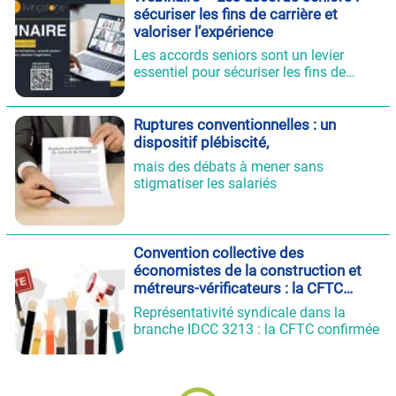
chacun peut désormais connaître les
sécuriser les fins de carrière et
dates prévisionnelles de versement de
valoriser l’expérience
sa retraite.
Les accords seniors sont un levier
essentiel pour sécuriser les fins de
carrière, reconnaître l’expérience des
salariés et anticiper les enjeux de
demain dans les entreprises.
Ruptures conventionnelles : un
dispositif plébiscité,
mais des débats à mener sans
stigmatiser les salariés
Convention collective des
économistes de la construction et
métreurs-vérificateurs : la CFTC
reconnue représentative
Représentativité syndicale dans la
branche IDCC 3213 : la CFTC confirmée