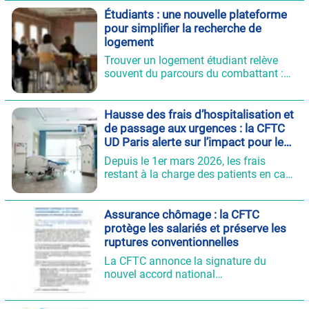
Étudiants : une nouvelle plateforme
pour simplifier la recherche de
logement
Trouver un logement étudiant relève
souvent du parcours du combattant :
manque d’offres, délais courts,
démarches complexes…
Hausse des frais d’hospitalisation et
de passage aux urgences : la CFTC
UD Paris alerte sur l’impact pour les
salariés
Depuis le 1er mars 2026, les frais
restant à la charge des patients en cas
d’hospitalisation ou de passage aux
urgences ont augmenté. Cette évolution
concerne à la fois le forfait hospitalier
Assurance chômage : la CFTC
et le forfait patient urgences. Face à
protège les salariés et préserve les
ces hausses, la CFTC UD Paris rappelle
ruptures conventionnelles
l’importance de protéger le pouvoir
La CFTC annonce la signature du
d’achat et l’accès aux soins pour tous
nouvel accord national
les salariés.
interprofessionnel sur l’assurance
chômage. Face aux contraintes