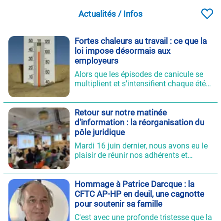
Actualités / Infos
Fortes chaleurs au travail : ce que la
loi impose désormais aux
employeurs
Alors que les épisodes de canicule se
multiplient et s'intensifient chaque été,
la réglementation du travail a connu
une évolution majeure en 2025. L'UD
CFTC de Paris fait le point sur ces
Retour sur notre matinée
nouvelles obligations, essentielles pour
d'information : la réorganisation du
tous les salariés exposés à la chaleur,
pôle juridique
que ce soit en extérieur ou dans des
Mardi 16 juin dernier, nous avons eu le
locaux mal ventilés.
plaisir de réunir nos adhérents et
partenaires pour une matinée
d'échange consacrée à la
réorganisation du pôle juridique, chez
Hommage à Patrice Darcque : la
Comet Food – Cornet Ternes, dans le
CFTC AP-HP en deuil, une cagnotte
17ème arrondissement de Paris.
pour soutenir sa famille
C'est avec une profonde tristesse que la