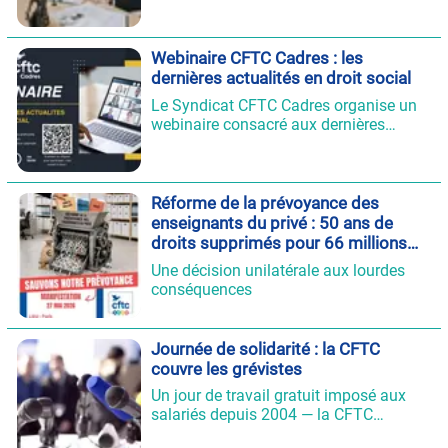
s'agisse de consultation sur le
déploiement d'outils d'IA, d'application
de l'IA Act ou d'évaluation de l'impact
Webinaire CFTC Cadres : les
sur la compétitivité de l'entreprise.
dernières actualités en droit social
Le Syndicat CFTC Cadres organise un
webinaire consacré aux dernières
évolutions en droit social, ouvert à
toutes et à tous. La session se tiendra
le jeudi 4 juin, de 11h à 12h30.
Réforme de la prévoyance des
enseignants du privé : 50 ans de
droits supprimés pour 66 millions
d'économies
Une décision unilatérale aux lourdes
conséquences
Journée de solidarité : la CFTC
couvre les grévistes
Un jour de travail gratuit imposé aux
salariés depuis 2004 — la CFTC
rappelle ses droits et son mot d'ordre.