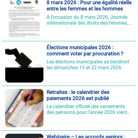
budgétaires et aux risques pesant sur
8 mars 2026 : Pour une égalité réelle
les ruptures conventionnelles
entre les femmes et les hommes
individuelles, le syndicat a choisi une
À l’occasion du 8 mars 2026, Journée
ligne claire : préserver ce dispositif
internationale des droits des femmes,
essentiel tout en corrigeant certains
les organisations syndicales appellent
abus. L’accord maintient les niveaux
à une mobilisation forte pour l’égalité
d’indemnisation, renforce
réelle entre les femmes et les hommes.
l’accompagnement vers l’emploi et
Élections municipales 2026 :
introduit des protections spécifiques
comment voter par procuration ?
pour les seniors et les territoires
ultramarins.
Les élections municipales se tiendront
les dimanches 15 et 22 mars 2026.
Retraites : le calendrier des
paiements 2026 est publié
Le calendrier officiel des versements
des pensions pour l’année 2026 vient
d’être publié par le Service Public.
Ancien salarié du secteur privé,
fonctionnaire, agent territorial,
hospitalier ou travailleur agricole :
Webinaire – Les accords seniors :