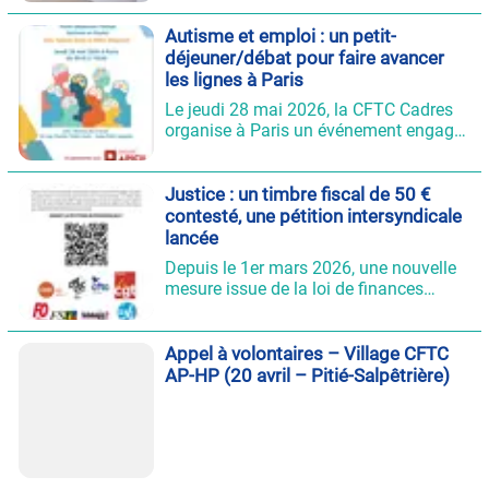
rappelle un principe fondamental : la
vie privée des salariés est protégée par
Autisme et emploi : un petit-
la loi et ne peut justifier, à elle seule, un
déjeuner/débat pour faire avancer
licenciement.
les lignes à Paris
Le jeudi 28 mai 2026, la CFTC Cadres
organise à Paris un événement engagé
autour d’un enjeu majeur : l’inclusion
des personnes autistes dans le monde
du travail. Pensé sous la forme d’un
Justice : un timbre fiscal de 50 €
petit-déjeuner/débat, ce rendez-vous se
contesté, une pétition intersyndicale
veut à la fois accessible, concret et
lancée
tourné vers l’échange.
Depuis le 1er mars 2026, une nouvelle
mesure issue de la loi de finances
impose aux justiciables de payer un
timbre fiscal de 50 € pour engager une
action en justice devant le conseil de
Appel à volontaires – Village CFTC
prud’hommes ou le tribunal judiciaire.
AP-HP (20 avril – Pitié-Salpêtrière)